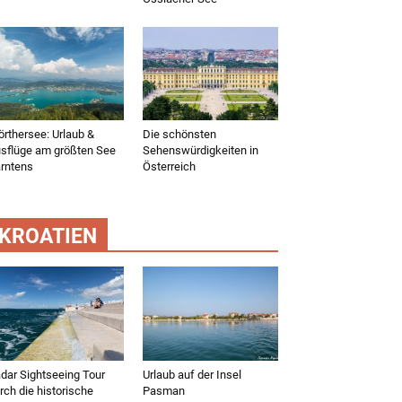
rthersee: Urlaub &
Die schönsten
sflüge am größten See
Sehenswürdigkeiten in
rntens
Österreich
KROATIEN
dar Sightseeing Tour
Urlaub auf der Insel
rch die historische
Pasman