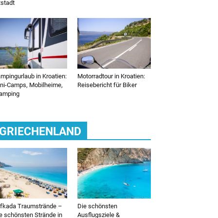
tstadt
mpingurlaub in Kroatien:
Motorradtour in Kroatien:
ni-Camps, Mobilheime,
Reisebericht für Biker
amping
GRIECHENLAND
fkada Traumstrände –
Die schönsten
e schönsten Strände in
Ausflugsziele &