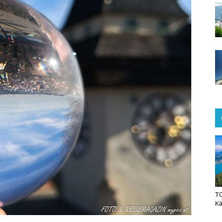
TO
Kä