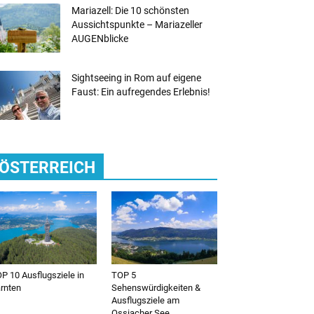
Mariazell: Die 10 schönsten
Aussichtspunkte – Mariazeller
AUGENblicke
Sightseeing in Rom auf eigene
Faust: Ein aufregendes Erlebnis!
ÖSTERREICH
P 10 Ausflugsziele in
TOP 5
rnten
Sehenswürdigkeiten &
Ausflugsziele am
Ossiacher See