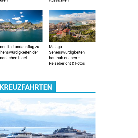
uren
Aussichten
neriffa Landausflug zu
Malaga
henswürdigkeiten der
Sehenswürdigkeiten
narischen Insel
hautnah erleben –
Reisebericht & Fotos
KREUZFAHRTEN