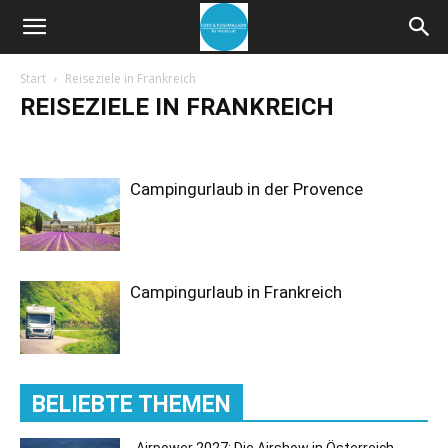
Start
Reiseziele in Frankreich
REISEZIELE IN FRANKREICH
Blog
Fotografie
Kreuzfahrten
Reisen
Reiseziele in den USA
Reiseziele in Deutschland
Reiseziele in Frankreich
Reiseziele in Griechenland
Campingurlaub in der Provence
Reiseziele in Großbritannien
Reiseziele in Italien
Reiseziele in Kroatien
Reiseziele in Marokko
Reiseziele in Österreich
Reiseziele in Portugal
Reiseziele in Schweden
Reiseziele in Slowenien
Reiseziele in Spanien
Reiseziele in Ungarn
Campingurlaub in Frankreich
BELIEBTE THEMEN