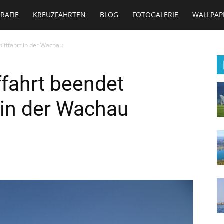
RAFIE
KREUZFAHRTEN
BLOG
FOTOGALERIE
WALLPAP
ifffahrt in der Wachau
ahrt beendet
t in der Wachau