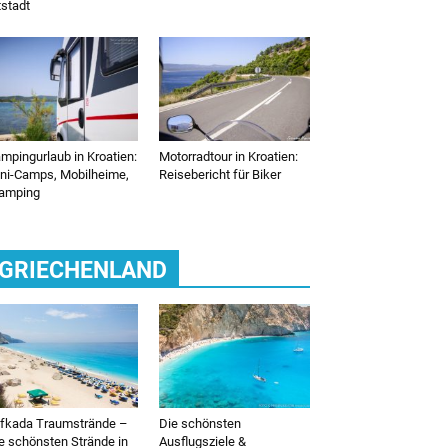
tstadt
mpingurlaub in Kroatien:
Motorradtour in Kroatien:
ni-Camps, Mobilheime,
Reisebericht für Biker
amping
GRIECHENLAND
fkada Traumstrände –
Die schönsten
e schönsten Strände in
Ausflugsziele &