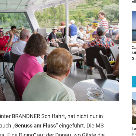
Al
Ca
Mi
Gl
nter BRANDNER Schiffahrt, hat nicht nur in
 auch „
Genuss am Fluss
“ eingeführt. Die MS
Le
es „Fine Dining“ auf der Donau, wo Gäste die
Di