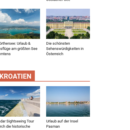
rthersee: Urlaub &
Die schönsten
sflüge am größten See
Sehenswürdigkeiten in
rntens
Österreich
KROATIEN
dar Sightseeing Tour
Urlaub auf der Insel
rch die historische
Pasman