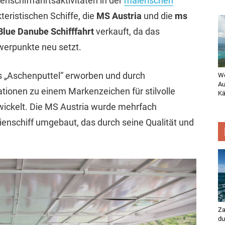
enschifffahrtsaktivitäten in der
malerischen
eristischen Schiffe, die
MS Austria
und die
ms
lue Danube Schifffahrt
verkauft, da das
erpunkte neu setzt.
s „Aschenputtel“ erworben und durch
Wö
Au
ationen zu einem Markenzeichen für stilvolle
Kä
wickelt. Die MS Austria wurde mehrfach
ienschiff umgebaut, das durch seine Qualität und
Za
du