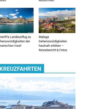
uren
Aussichten
neriffa Landausflug zu
Malaga
henswürdigkeiten der
Sehenswürdigkeiten
narischen Insel
hautnah erleben –
Reisebericht & Fotos
KREUZFAHRTEN