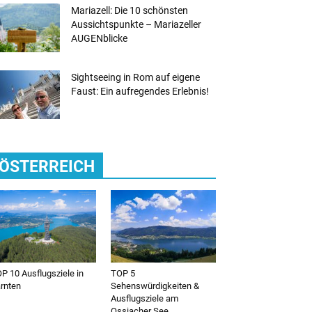
Mariazell: Die 10 schönsten
Aussichtspunkte – Mariazeller
AUGENblicke
Sightseeing in Rom auf eigene
Faust: Ein aufregendes Erlebnis!
ÖSTERREICH
P 10 Ausflugsziele in
TOP 5
rnten
Sehenswürdigkeiten &
Ausflugsziele am
Ossiacher See