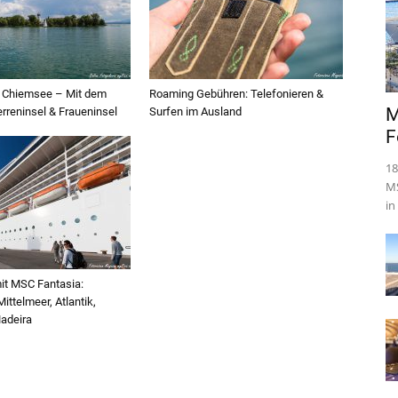
 Chiemsee – Mit dem
Roaming Gebühren: Telefonieren &
M
erreninsel & Fraueninsel
Surfen im Ausland
F
18
MS
in
it MSC Fantasia:
ittelmeer, Atlantik,
adeira