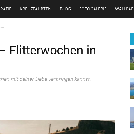
RAFIE
KREUZFAHRTEN
BLOG
FOTOGALERIE
WALLPAP
opa
– Flitterwochen in
chen mit deiner Liebe verbringen kannst.