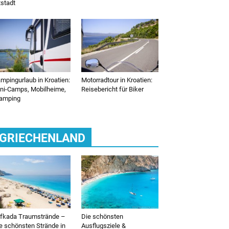
tstadt
mpingurlaub in Kroatien:
Motorradtour in Kroatien:
ni-Camps, Mobilheime,
Reisebericht für Biker
amping
GRIECHENLAND
fkada Traumstrände –
Die schönsten
e schönsten Strände in
Ausflugsziele &