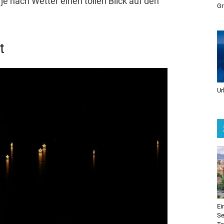
e nach Wetter einen tollen Blick auf den
Gr
t
Ur
Ei
Se