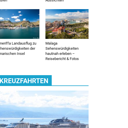
uren
Aussichten
neriffa Landausflug zu
Malaga
henswürdigkeiten der
Sehenswürdigkeiten
narischen Insel
hautnah erleben –
Reisebericht & Fotos
KREUZFAHRTEN