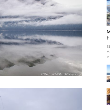
M
F
18
MS
in