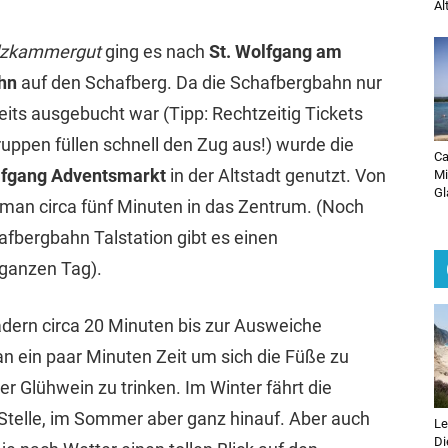
Al
alzkammergut
ging es nach
St. Wolfgang am
ahn
auf den Schafberg. Da die Schafbergbahn nur
reits ausgebucht war (Tipp: Rechtzeitig Tickets
uppen füllen schnell den Zug aus!) wurde die
Ca
lfgang Adventsmarkt
in der Altstadt genutzt. Von
Mi
Gl
 man circa fünf Minuten in das Zentrum. (Noch
afbergbahn Talstation gibt es einen
 ganzen Tag).
ädern circa 20 Minuten bis zur Ausweiche
ein paar Minuten Zeit um sich die Füße zu
r Glühwein zu trinken. Im Winter fährt die
 Stelle, im Sommer aber ganz hinauf. Aber auch
Le
Di