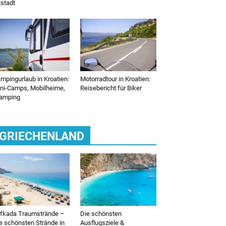
tstadt
mpingurlaub in Kroatien:
Motorradtour in Kroatien:
ni-Camps, Mobilheime,
Reisebericht für Biker
amping
GRIECHENLAND
fkada Traumstrände –
Die schönsten
e schönsten Strände in
Ausflugsziele &