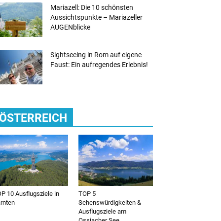
Mariazell: Die 10 schönsten
Aussichtspunkte – Mariazeller
AUGENblicke
Sightseeing in Rom auf eigene
Faust: Ein aufregendes Erlebnis!
ÖSTERREICH
P 10 Ausflugsziele in
TOP 5
rnten
Sehenswürdigkeiten &
Ausflugsziele am
Ossiacher See