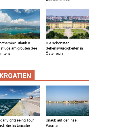
rthersee: Urlaub &
Die schönsten
sflüge am größten See
Sehenswürdigkeiten in
rntens
Österreich
KROATIEN
dar Sightseeing Tour
Urlaub auf der Insel
rch die historische
Pasman