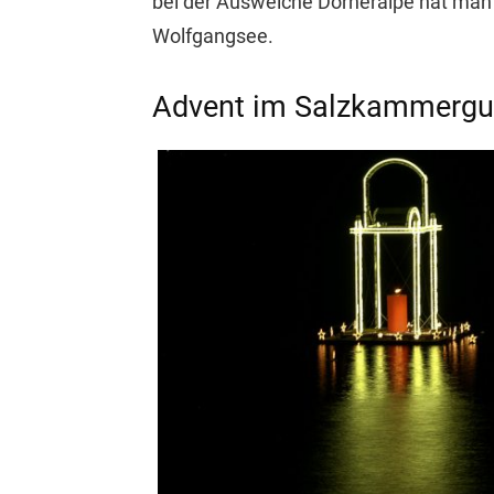
bei der Ausweiche Dorneralpe hat man j
Wolfgangsee.
Advent im Salzkammergu