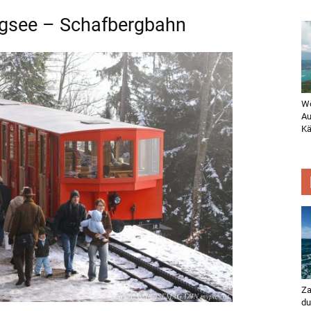
gsee – Schafbergbahn
Wö
Au
Kä
Za
du