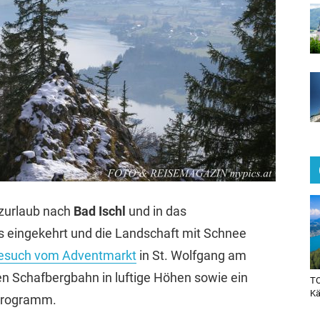
zurlaub nach
Bad Ischl
und in das
ts eingekehrt und die Landschaft mit Schnee
esuch vom Adventmarkt
in St. Wolfgang am
en Schafbergbahn in luftige Höhen sowie ein
TO
Kä
Programm.