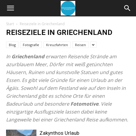
Start
Reiseziele in Griechenland
REISEZIELE IN GRIECHENLAND
Blog
Fotografie
Kreuzfahrten
Reisen
In
Griechenland
erwarten Reisende Strände am
azurblauem Meer, Dörfer mit weiß getünchten
Häusern, Ruinen und kunstvolle Statuen und gutes
Essen. Es gibt viele Gründe für einen
Urlaub an der
Ägäis
. Sowohl auf dem Festland wie auf den Inseln in
Griechenland gibt es schöne Orte für einen
Badeurlaub und besondere
Fotomotive
. Viele
einzigartige
Ausflugsziele
lassen dabei keine
Langeweile bei einer Griechenland Reise aufkommen.
Zakynthos Urlaub