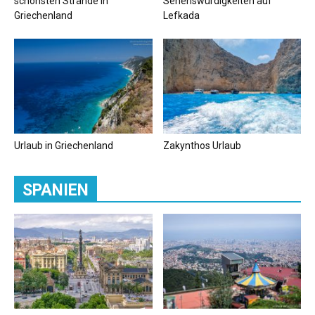
schönsten Strände in
Sehenswürdigkeiten auf
Griechenland
Lefkada
Urlaub in Griechenland
Zakynthos Urlaub
SPANIEN