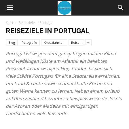
Start
Reiseziele in Portugal
REISEZIELE IN PORTUGAL
Blog
Fotografie
Kreuzfahrten
Reisen
Portugal ist wegen dem ganzjährigen milden Klima
und vielfältigen Küste am Atlantik ein beliebtes
Reiseziel. In nur wenigen Flugstunden lassen sich
viele Städte Portugals für eine Städtereise erreichen,
um Land & Leute sowie schmackhafte Küche und
guten Weine kennen zu lernen. Neben einem Urlaub
auf dem Festland bezaubern beispielsweise die Inseln
der Azoren oder Madeira mit einzigartigen
Landschaften viele Reisende.