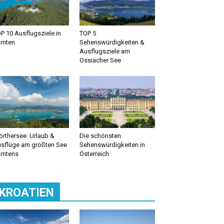
P 10 Ausflugsziele in
TOP 5
rnten
Sehenswürdigkeiten &
Ausflugsziele am
Ossiacher See
rthersee: Urlaub &
Die schönsten
sflüge am größten See
Sehenswürdigkeiten in
rntens
Österreich
KROATIEN