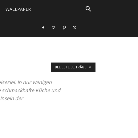
WALLPAPER
BELIEBTE BEITRÄGE
iseziel. In nur wenigen
wie schmackhafte Küche und
Inseln der