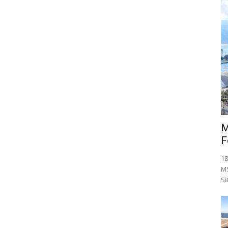
M
F
18
MS
Si