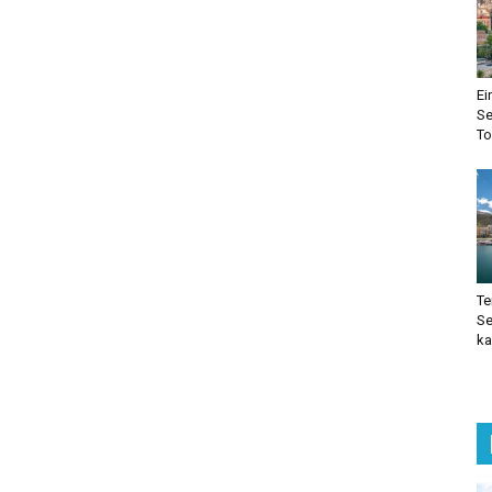
Ei
Se
To
Te
Se
ka