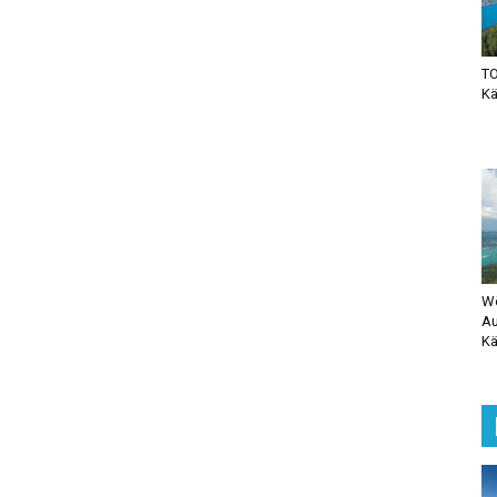
TO
Kä
Wö
Au
Kä