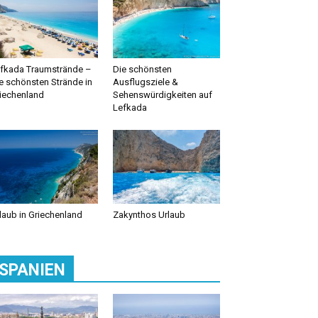
fkada Traumstrände –
Die schönsten
e schönsten Strände in
Ausflugsziele &
iechenland
Sehenswürdigkeiten auf
Lefkada
laub in Griechenland
Zakynthos Urlaub
SPANIEN