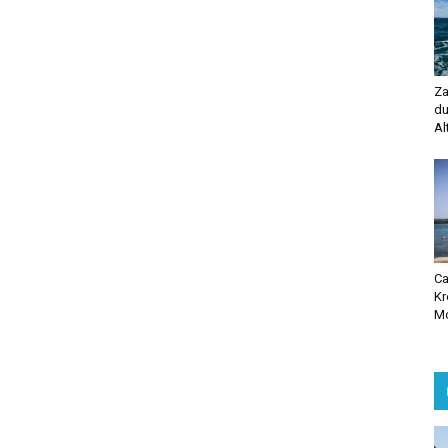
Za
du
Al
Ca
Kr
Mo