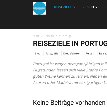
REISEZIELE
REISEN
F
FOTO
&
Start
Reiseziele in Portugal
REISEBLOG
REISEZIELE IN PORTU
Blog
Fotografie
Kreuzfahrten
Reisen
Reise
Portugal ist wegen dem ganzjährigen milde
Flugstunden lassen sich viele Städte Po
guten Weine kennen zu lernen. Neben ein
Azoren oder Madeira mit einzigartigen L
Keine Beiträge vorhanden