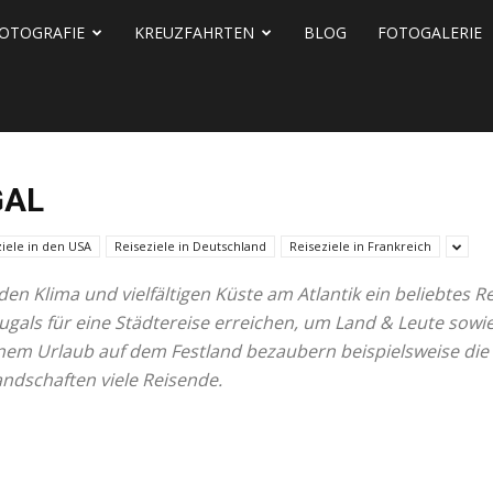
OTOGRAFIE
KREUZFAHRTEN
BLOG
FOTOGALERIE
GAL
ziele in den USA
Reiseziele in Deutschland
Reiseziele in Frankreich
n Klima und vielfältigen Küste am Atlantik ein beliebtes Re
rtugals für eine Städtereise erreichen, um Land & Leute so
em Urlaub auf dem Festland bezaubern beispielsweise die 
andschaften viele Reisende.