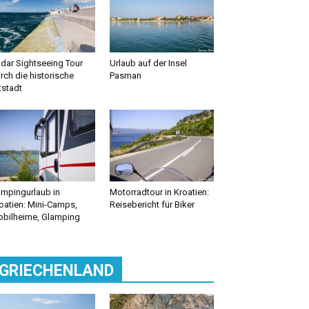
dar Sightseeing Tour
Urlaub auf der Insel
rch die historische
Pasman
tstadt
mpingurlaub in
Motorradtour in Kroatien:
oatien: Mini-Camps,
Reisebericht für Biker
bilheime, Glamping
GRIECHENLAND