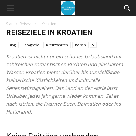
Start
Reiseziele in Kroatien
REISEZIELE IN KROATIEN
Blog
Fotografie
Kreuzfahrten
Reisen
Kroatien ist nicht nur ein schönes Urlaubsland mit
zahlreichen romantischen Buchten und glasklarem
Wasser. Kroatien bietet darüber hinaus vielfältige
kulinarische Köstlichkeiten und kulturelle
Sehenswürdigkeiten. Das Land an der Adria lässt
Urlauber jedes Jahr gerne wieder kommen. Sei es
nach Istrien, die Kvarner Buch, Dalmatien oder ins
Hinterland.