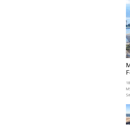
M
F
18
MS
Si