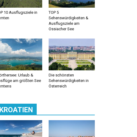
P 10 Ausflugsziele in
TOP 5
rnten
Sehenswürdigkeiten &
Ausflugsziele am
Ossiacher See
rthersee: Urlaub &
Die schönsten
sflüge am größten See
Sehenswürdigkeiten in
rntens
Österreich
KROATIEN