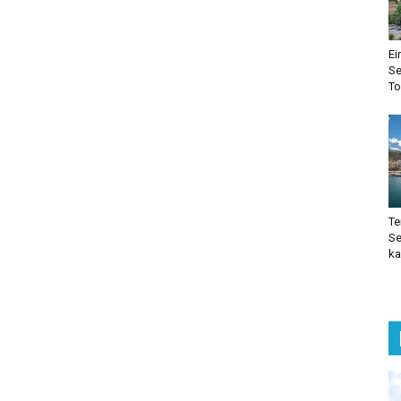
Ei
Se
To
Te
Se
ka