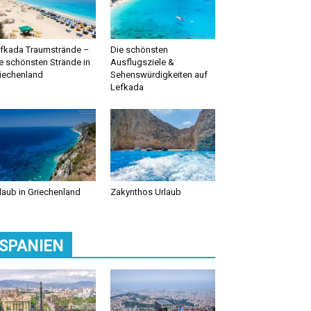
fkada Traumstrände –
Die schönsten
e schönsten Strände in
Ausflugsziele &
iechenland
Sehenswürdigkeiten auf
Lefkada
laub in Griechenland
Zakynthos Urlaub
SPANIEN