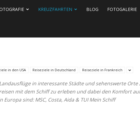
OTOGRAFIE
KREUZFAHRTEN
BLOG
FOTOGALERIE
ziele in den USA
Reiseziele in Deutschland
Reiseziele in Frankreich
Landausflüge in interessante Städte und sehenswerte Orte
eisen mit dem Schiff zu erleben und dabei den Komfort auf
 Europa sind: MSC, Costa, Aida & TUI Mein Schiff