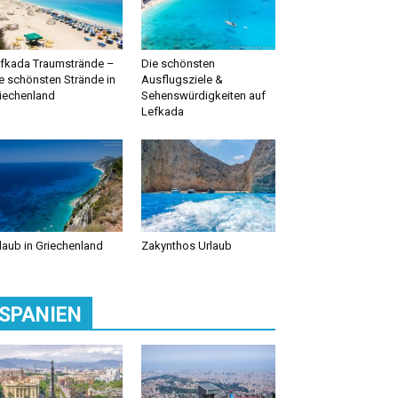
fkada Traumstrände –
Die schönsten
e schönsten Strände in
Ausflugsziele &
iechenland
Sehenswürdigkeiten auf
Lefkada
laub in Griechenland
Zakynthos Urlaub
SPANIEN