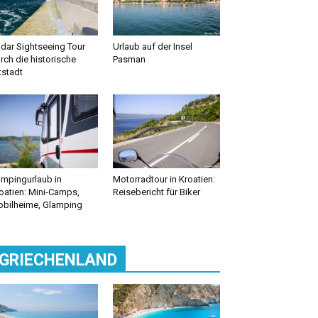
dar Sightseeing Tour
Urlaub auf der Insel
rch die historische
Pasman
tstadt
mpingurlaub in
Motorradtour in Kroatien:
oatien: Mini-Camps,
Reisebericht für Biker
bilheime, Glamping
GRIECHENLAND