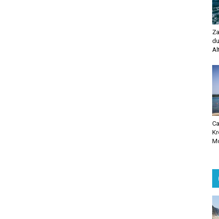
Za
du
Al
Ca
Kr
Mo