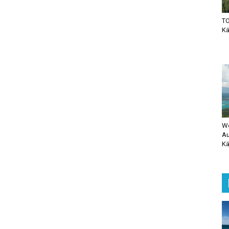
TO
Kä
Wö
Au
Kä