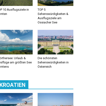
P 10 Ausflugsziele in
TOP 5
rnten
Sehenswürdigkeiten &
Ausflugsziele am
Ossiacher See
rthersee: Urlaub &
Die schönsten
sflüge am größten See
Sehenswürdigkeiten in
rntens
Österreich
KROATIEN