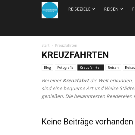
REISEZIELE
REISEN
F
FOTO
&
Start
Kreuzfahrten
REISEBLOG
KREUZFAHRTEN
Blog
Fotografie
Kreuzfahrten
Reisen
Reise
Bei einer
Kreuzfahrt
die Welt erkunden, 
sind eine bequeme Art und Weise Städter
genießen. Die bekanntesten Reedereien in
Keine Beiträge vorhanden