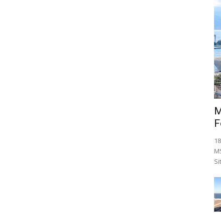
M
F
18
MS
Si