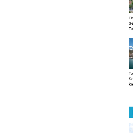
Ei
Se
To
Te
Se
ka